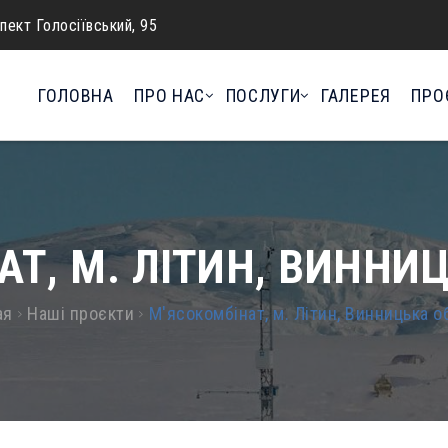
спект Голосіївський, 95
ГОЛОВНА
ПРО НАС
ПОСЛУГИ
ГАЛЕРЕЯ
ПРО
АТ, М. ЛІТИН, ВИННИ
ая
Наші проєкти
М'ясокомбінат, м. Літин, Винницька о