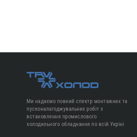
Ми надаємо повний спектр монтажних та
пусконалагоджувальних робіт з
встановлення промислового
холодильного обладнання по всій Укрїні