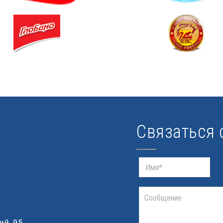
Связаться 
ий, 95