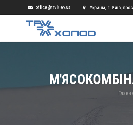
office@trv.kiev.ua
Україна, г. Київ, про
М'ЯСОКОМБІН
Главн