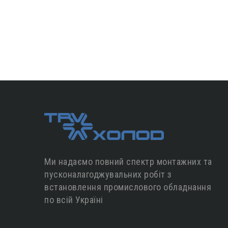
Ми надаємо повний спектр монтажних та
пусконалагоджувальних робіт з
встановлення промислового обладнання
по всій Україні